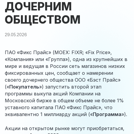
ДОЧЕРНИМ
ОБЩЕСТВОМ
29.05.2026
ПАО
«Фикс Прайс» (
MOEX
:
FIXR
; «
Fix
Price
»,
«Компания» или «Группа»), одна из крупнейших в
мире и ведущая в России сеть магазинов низких
фиксированных цен, сообщает о намерении
своего дочернего общества ООО «Бэст Прайс»
(«
Покупатель
») запустить второй этап
программы выкупа акций Компании на
Московской бирже в общем объеме не более 1%
уставного капитала ПАО
«Фикс Прайс», что
эквивалентно 1 миллиарду акций («
Программа
»).
Акции на открытом рынке могут приобретаться,