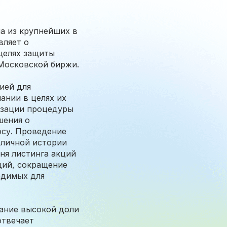
на из крупнейших в
вляет о
целях защиты
 Московской биржи.
ией для
ании в целях их
изации процедуры
шения о
осу. Проведение
бличной истории
ня листинга акций
ций, сокращение
одимых для
жание высокой доли
отвечает