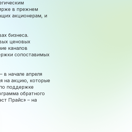
егическим
ирже в прежнем
ащих акционерам, и
ах бизнеса.
вых ценовых
ние каналов
держки сопоставимых
 в начале апреля
я на акцию, которые
 по поддержке
рограмма обратного
ст Прайс» – на