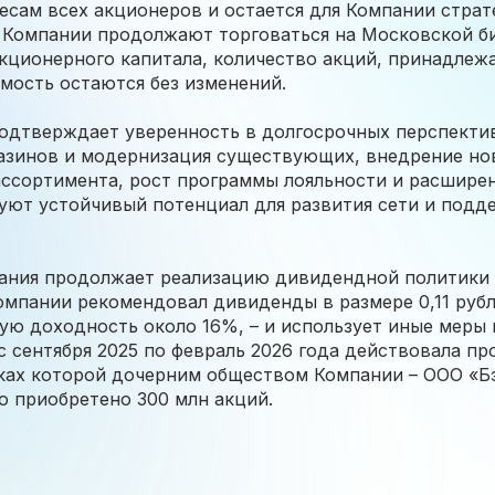
есам всех акционеров и остается для Компании страт
 Компании продолжают торговаться на Московской б
кционерного капитала, количество акций, принадлеж
мость остаются без изменений.
одтверждает уверенность в долгосрочных перспектив
азинов и модернизация существующих, внедрение но
ассортимента, рост программы лояльности и расшире
уют устойчивый потенциал для развития сети и под
ания продолжает реализацию дивидендной политики –
мпании рекомендовал дивиденды в размере 0,11 рубл
ую доходность около 16%, – и использует иные меры
 с сентября 2025 по февраль 2026 года действовала п
ках которой дочерним обществом Компании – ООО «Бэ
о приобретено 300 млн акций.