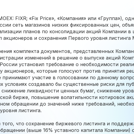
OEX: FIXR; «Fix Price», «Компания» или «Группа»), од
ссии сеть магазинов низких фиксированных цен, объя
ализации планов по консолидации акций Компании в 
п акционеров и сохранения Первого уровня листинга
рения комплекта документов, представленных Компан
истрации изменений в решение о выпуске акций Комп
 России установил требование о необходимости реал
у акционеров, которые голосуют против принятия ре
е принимают участие в голосовании по данному вопр
х условиях создавало бы существенные риски для пу
: снижение ликвидности ценных бумаг, снижение уров
ской бирже, повышение волатильности котировок ак
дном обращении до значений ниже требований, необх
уровня листинга.
 того, что сохранение биржевого листинга и поддер
обращении (выше 16% уставного капитала Компании) 