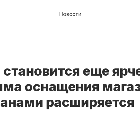
Новости
e становится еще ярч
мма оснащения мага
ранами расширяется