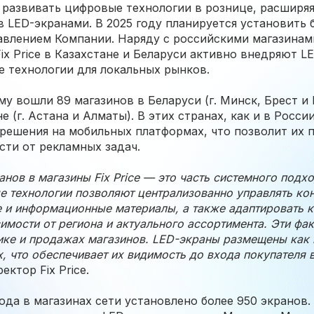
т развивать цифровые технологии в рознице, расширя
 LED-экранами. В 2025 году планируется установить б
авлением Компании. Наряду с российскими магазинам
ix Price в Казахстане и Беларуси активно внедряют L
 технологии для локальных рынков.
у вошли 89 магазинов в Беларуси (г. Минск, Брест и 
е (г. Астана и Алматы). В этих странах, как и в России
-решения на мобильных платформах, что позволит их 
сти от рекламных задач.
нов в магазины Fix Price — это часть системного подх
е технологии позволяют централизованно управлять кон
 и информационные материалы, а также адаптировать 
имости от региона и актуального ассортимента. Эти ф
ике и продажах магазинов. LED-экраны размещены как в
х, что обеспечивает их видимость до входа покупателя 
ектор Fix Price.
года в магазинах сети установлено более 950 экрано