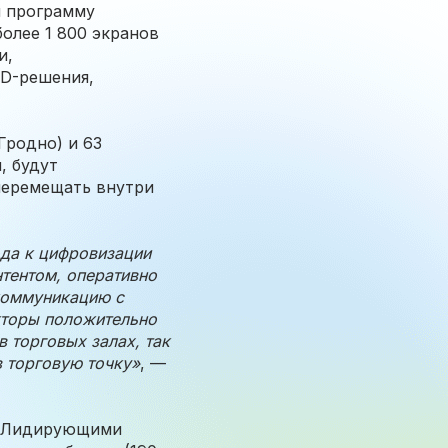
я программу
олее 1 800 экранов
и,
ED-решения,
Гродно) и 63
, будут
перемещать внутри
ода к цифровизации
тентом, оперативно
коммуникацию с
акторы положительно
 торговых залах, так
в торговую точку»
, —
в. Лидирующими