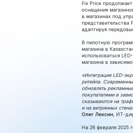
Fix Price продолжае
оснащения магазинов
в магазинах под упр
представительства F
адаптируя передовые
В пилотную программ
магазина в Казахстан
использоваться LED
магазина в зависимо
«Интеграция LED-экра
ритейла. Современны
обновлять рекламные
покупателями в завис
сказываются на траф
и на витринных стена
Олег Лексин
, ИТ-дир
На 28 февраля 2025 