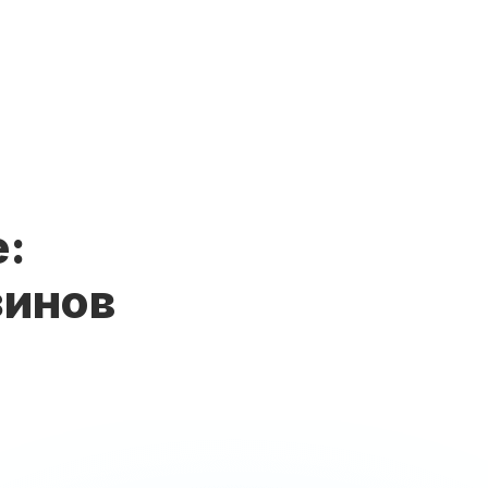
е:
зинов