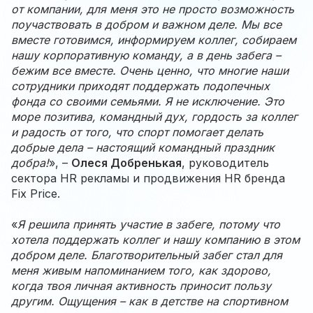
от компании, для меня это не просто возможность
поучаствовать в добром и важном деле. Мы все
вместе готовимся, информируем коллег, собираем
нашу корпоративную команду, а в день забега –
бежим все вместе. Очень ценно, что многие наши
сотрудники приходят поддержать подопечных
фонда со своими семьями. Я не исключение. Это
море позитива, командный дух, гордость за коллег
и радость от того, что спорт помогает делать
добрые дела – настоящий командный праздник
добра!
», –
Олеся Добренькая
, руководитель
сектора HR рекламы и продвижения HR бренда
Fix Price.
«
Я решила принять участие в забеге, потому что
хотела поддержать коллег и нашу компанию в этом
добром деле. Благотворительный забег стал для
меня живым напоминанием того, как здорово,
когда твоя личная активность приносит пользу
другим. Ощущения – как в детстве на спортивном