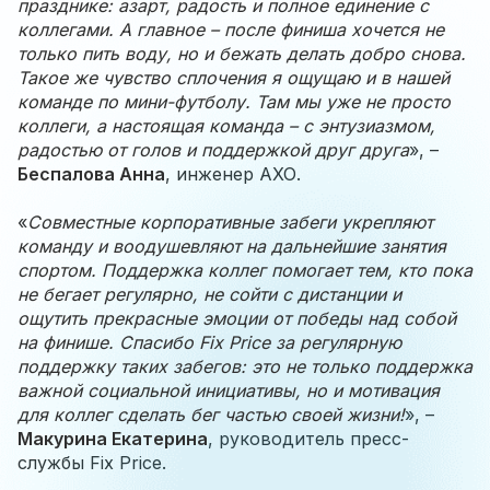
празднике: азарт, радость и полное единение с
коллегами. А главное – после финиша хочется не
только пить воду, но и бежать делать добро снова.
Такое же чувство сплочения я ощущаю и в нашей
команде по мини-футболу. Там мы уже не просто
коллеги, а настоящая команда – с энтузиазмом,
радостью от голов и поддержкой друг друга
», –
Беспалова Анна
, инженер АХО.
«
Совместные корпоративные забеги укрепляют
команду и воодушевляют на дальнейшие занятия
спортом. Поддержка коллег помогает тем, кто пока
не бегает регулярно, не сойти с дистанции и
ощутить прекрасные эмоции от победы над собой
на финише. Спасибо Fix Price за регулярную
поддержку таких забегов: это не только поддержка
важной социальной инициативы, но и мотивация
для коллег сделать бег частью своей жизни!
», –
Макурина Екатерина
, руководитель пресс-
службы Fix Price.