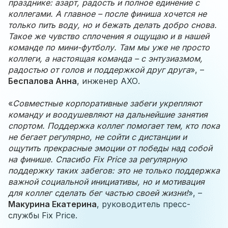
празднике: азарт, радость и полное единение с
коллегами. А главное – после финиша хочется не
только пить воду, но и бежать делать добро снова.
Такое же чувство сплочения я ощущаю и в нашей
команде по мини-футболу. Там мы уже не просто
коллеги, а настоящая команда – с энтузиазмом,
радостью от голов и поддержкой друг друга
», –
Беспалова Анна
, инженер АХО.
«
Совместные корпоративные забеги укрепляют
команду и воодушевляют на дальнейшие занятия
спортом. Поддержка коллег помогает тем, кто пока
не бегает регулярно, не сойти с дистанции и
ощутить прекрасные эмоции от победы над собой
на финише. Спасибо Fix Price за регулярную
поддержку таких забегов: это не только поддержка
важной социальной инициативы, но и мотивация
для коллег сделать бег частью своей жизни!
», –
Макурина Екатерина
, руководитель пресс-
службы Fix Price.