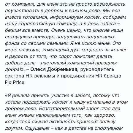
от компании, для меня это не просто возможность
поучаствовать в добром и важном деле. Мы все
вместе готовимся, информируем коллег, собираем
нашу корпоративную команду, а в день забега –
бежим все вместе. Очень ценно, что многие наши
сотрудники приходят поддержать подопечных
фонда со своими семьями. Я не исключение. Это
море позитива, командный дух, гордость за коллег
и радость от того, что спорт помогает делать
добрые дела – настоящий командный праздник
добра!
», –
Олеся Добренькая
, руководитель
сектора HR рекламы и продвижения HR бренда
Fix Price.
«
Я решила принять участие в забеге, потому что
хотела поддержать коллег и нашу компанию в этом
добром деле. Благотворительный забег стал для
меня живым напоминанием того, как здорово,
когда твоя личная активность приносит пользу
другим. Ощущения – как в детстве на спортивном