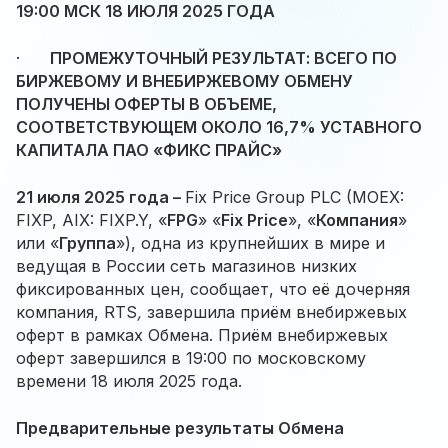
19:00 МСК 18 ИЮЛЯ 2025 ГОДА
·
ПРОМЕЖУТОЧНЫЙ РЕЗУЛЬТАТ: ВСЕГО ПО
БИРЖЕВОМУ И ВНЕБИРЖЕВОМУ ОБМЕНУ
ПОЛУЧЕНЫ ОФЕРТЫ В ОБЪЕМЕ,
СООТВЕТСТВУЮЩЕМ ОКОЛО 16,7% УСТАВНОГО
КАПИТАЛА ПАО «ФИКС ПРАЙС»
21 июля 2025 года
–
Fix Price Group PLC (MOEX:
FIXP, AIX: FIXP.Y, «
FPG
» «
Fix Price
», «
Компания
»
или «
Группа
»),
одна из крупнейших в мире и
ведущая в России сеть магазинов низких
фиксированных цен,
сообщает, что её дочерняя
компания, RTS
,
завершила приём внебиржевых
оферт в рамках Обмена. Приём внебиржевых
оферт завершился в 19:00
по московскому
времени 18
июля 2025 года.
Предварительные результаты Обмена