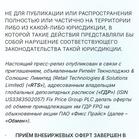
НЕ ДЛЯ ПУБЛИКАЦИИ ИЛИ РАСПРОСТРАНЕНИЯ
ПОЛНОСТЬЮ ИЛИ ЧАСТИЧНО НА ТЕРРИТОРИИ
ЛИБО ИЗ КАКОЙ-ЛИБО ЮРИСДИКЦИИ, В
КОТОРОЙ ТАКИЕ ДЕЙСТВИЯ ПРЕДСТАВЛЯЛИ БЫ
СОБОЙ НАРУШЕНИЕ СООТВЕТСТВУЮЩЕГО
ЗАКОНОДАТЕЛЬСТВА ТАКОЙ ЮРИСДИКЦИИ.
Настоящий пресс-релиз опубликован в связи с
приглашением, объявленным Ритейл Текнолоджиз &
Солюшнс Лимитед (Retail Technologies & Solutions
Limited) («
RTS
»), адресованным владельцам
глобальных депозитарных расписок («
ГДР
») (ISIN
US33835G2057) Fix Price Group PLC делать оферты
об обмене принадлежащих им ГДР FPG на
обыкновенные акции ПАО «Фикс Прайс» (далее –
«
Обмен
»).
·
ПРИЁМ ВНЕБИРЖЕВЫХ ОФЕРТ ЗАВЕРШЕН В