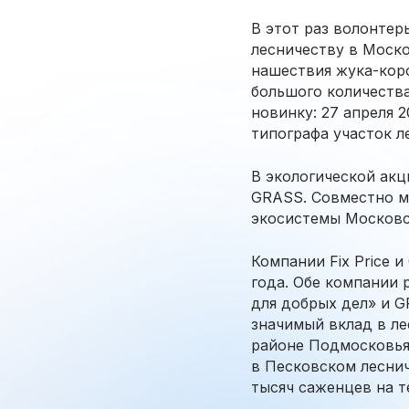
В этот раз волонте
лесничеству в Моско
нашествия жука-коро
большого количества
новинку: 27 апреля 
типографа участок л
В экологической акц
GRASS. Совместно м
экосистемы Московс
Компании Fix Price 
года. Обе компании 
для добрых дел» и G
значимый вклад в л
районе Подмосковья,
в Песковском леснич
тысяч саженцев на т