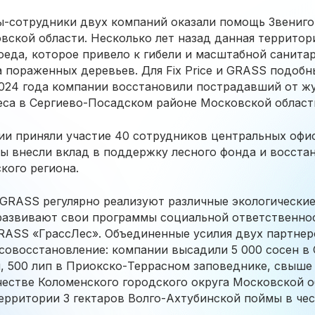
ры-сотрудники двух компаний оказали помощь Звениг
вской области. Несколько лет назад данная территор
еда, которое привело к гибели и масштабной санита
 пораженных деревьев. Для Fix Price и GRASS подобн
2024 года компании восстановили пострадавший от ж
еса в Сергиево-Посадском районе Московской област
ии приняли участие 40 сотрудников центральных офисо
ы внесли вклад в поддержку лесного фонда и восста
кого региона.
и GRASS регулярно реализуют различные экологические
развивают свои программы социальной ответственност
RASS «ГрассЛес». Объединенные усилия двух партнер
есовосстановление: компании высадили 5 000 сосен в
 500 лип в Приокско-Террасном заповеднике, свыше 
естве Коломенского городского округа Московской о
ерритории 3 гектаров Волго-Ахтубинской поймы в че