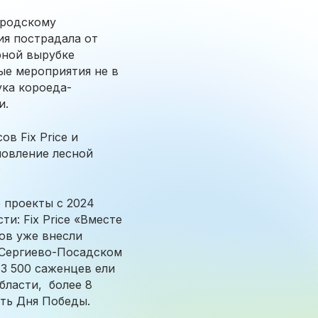
ородскому
ия пострадала от
рной вырубке
ые мероприятия не в
ука короеда-
и.
в Fix Price и
новление лесной
 проекты с 2024
и: Fix Price «Вместе
ов уже внесли
 Сергиево-Посадском
3 500 саженцев ели
бласти, более 8
сть Дня Победы.