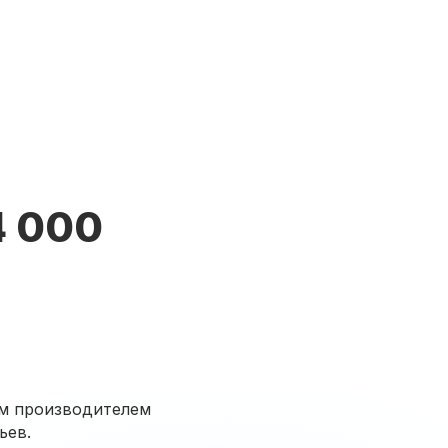
4 000
им производителем
ьев.