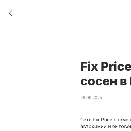
Fix Pri
сосен в
29.09.2025
Сеть Fix Price совм
автохимии и бытово